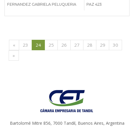
FERNANDEZ GABRIELA PELUQUERIA
FERNANDEZ GABRIELA PELUQUERIA
PAZ 423
«
23
24
25
26
27
28
29
30
»
Bartolomé Mitre 856, 7000 Tandil, Buenos Aires, Argentina