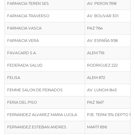
FARMACIA TEREN SES
FARMACIA TEREN SES
AV. PERON 1198
FARMACIA TRAVERSO
FARMACIA TRAVERSO
AV. BOLIVAR 301
FARMACIA VASCA
FARMACIA VASCA
PAZ 764
FARMACIA VERA
FARMACIA VERA
AV. ESPAÑA 958
FAVACARD S.A.
FAVACARD S.A.
ALEM 716
FEDERADA SALUD
FEDERADA SALUD
RODRIGUEZ 222
FELISA
FELISA
ALEM 672
FEMME SALON DE PEINADOS
FEMME SALON DE PEINADOS
AV. LUNGHI 845
FERIA DEL PISO
FERIA DEL PISO
PAZ 1647
FERNANDEZ ALVAREZ MARIA LUCILA
FERNANDEZ ALVAREZ MARIA LUCILA
PJE. TERNI 574 DEPTO 12
FERNANDEZ ESTEBAN ANDRES
FERNANDEZ ESTEBAN ANDRES
MARTÍ 696