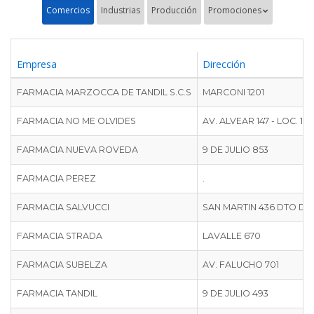
Comercios
Industrias
Producción
Promociones
Empresa
Empresa
Dirección
FARMACIA MARZOCCA DE TANDIL S.C.S
FARMACIA MARZOCCA DE TANDIL S.C.S
MARCONI 1201
FARMACIA NO ME OLVIDES
FARMACIA NO ME OLVIDES
AV. ALVEAR 147 - LOC. 1
FARMACIA NUEVA ROVEDA
FARMACIA NUEVA ROVEDA
9 DE JULIO 853
FARMACIA PEREZ
FARMACIA PEREZ
.
FARMACIA SALVUCCI
FARMACIA SALVUCCI
SAN MARTIN 436 DTO D
FARMACIA STRADA
FARMACIA STRADA
LAVALLE 670
FARMACIA SUBELZA
FARMACIA SUBELZA
AV. FALUCHO 701
FARMACIA TANDIL
FARMACIA TANDIL
9 DE JULIO 493